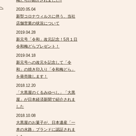
梅どらが紹介されました!!
2020.05.04
新型コロナウィルスに伴う、当社
店舗営業の状況について
2019.04.28
新元号「令和」改元記念！5月１日
令和梅どらプレゼント！
2019.04.18
新元号への改元を記念して「令
和」の焼き印入り「令和梅どら」
を発売致します！
2018.12.20
「大黒屋のくるみゆべし」「大黒
屋」が日本経済新聞で紹介されま
した
2018.10.08
大黒屋のお菓子が、日本遺産「一
本の水路」ブランドに認証されま