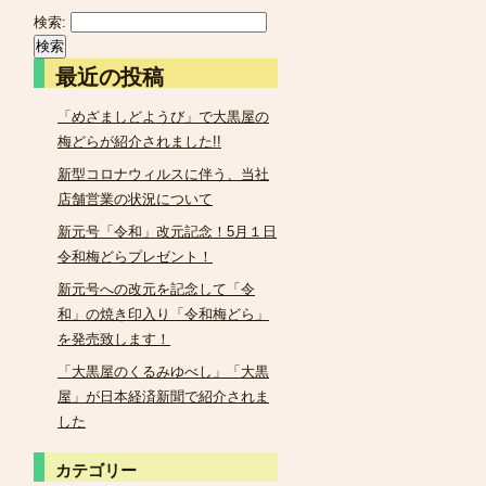
検索:
最近の投稿
「めざましどようび」で大黒屋の
梅どらが紹介されました!!
新型コロナウィルスに伴う、当社
店舗営業の状況について
新元号「令和」改元記念！5月１日
令和梅どらプレゼント！
新元号への改元を記念して「令
和」の焼き印入り「令和梅どら」
を発売致します！
「大黒屋のくるみゆべし」「大黒
屋」が日本経済新聞で紹介されま
した
カテゴリー