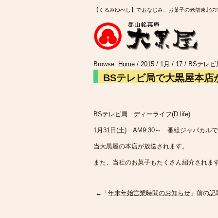
【くるみゆべし】でおなじみ、お菓子の老舗東北の
Browse:
Home
/
2015
/
1月
/
17
/
BSテレ
BSテレビ局で大黒屋本店
BSテレビ局 ディーライフ(D life)
1月31日(土) AM9:30～ 番組ジャパカルで
当大黒屋の本店が放送されます。
また、当社のお菓子もたくさん紹介されま
←「
年末年始営業時間のお知らせ
」前の