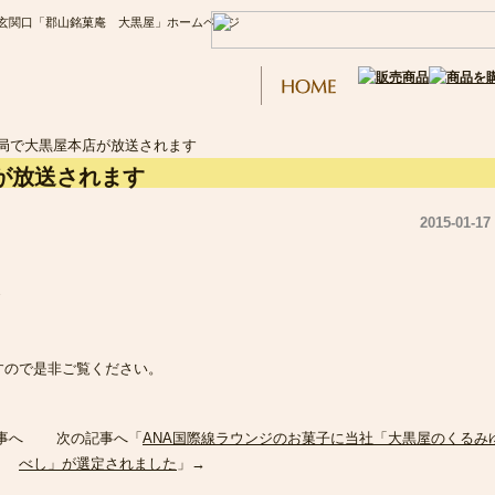
玄関口「郡山銘菓庵 大黒屋」ホームページ
ビ局で大黒屋本店が放送されます
が放送されます
2015-01-17
すので是非ご覧ください。
記事へ 次の記事へ「
ANA国際線ラウンジのお菓子に当社「大黒屋のくるみ
べし」が選定されました
」→